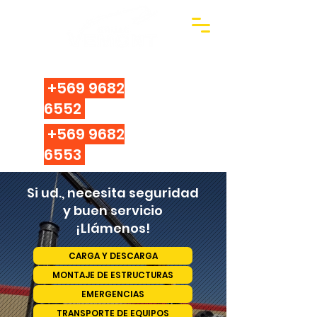
Arriendo de camiones grúas pluma con
operador.
+569 9682
6552
+569 9682
6553
Si ud., necesita seguridad
y buen servicio
¡Llámenos!
CARGA Y DESCARGA
MONTAJE DE ESTRUCTURAS
EMERGENCIAS
TRANSPORTE DE EQUIPOS