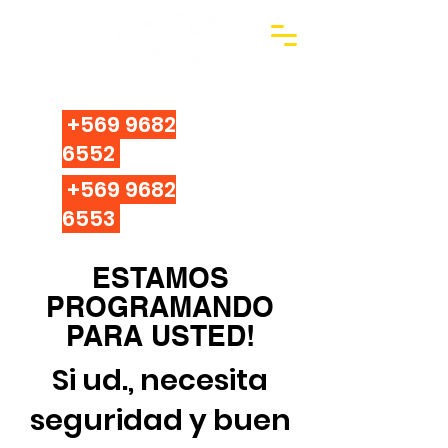
Arriendo de camiones grúas pluma con
operador.
+569 9682
6552
+569 9682
6553
ESTAMOS
PROGRAMANDO
PARA USTED!
Si ud., necesita
seguridad y buen