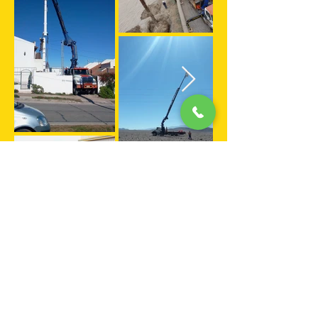
Si ud., necesita seguridad y
buen servicio ¡Contáctenos!
+569 9682 6552
+569 9682 6553
gruas@vemont.cl