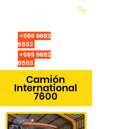
Arriendo de camiones grúas pluma con
operador.
+569 9682
6552
+569 9682
6553
Camión
International
7600